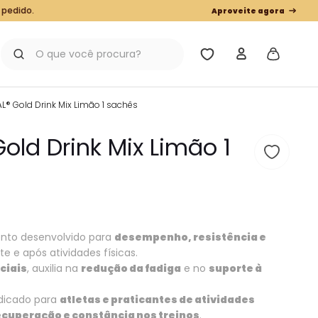
 pedido.
Aproveite agora
O que você procura?
® Gold Drink Mix Limão 1 sachês
old Drink Mix Limão 1
to desenvolvido para
desempenho, resistência e
e e após atividades físicas.
ciais
, auxilia na
redução da fadiga
e no
suporte à
ndicado para
atletas e praticantes de atividades
ecuperação e constância nos treinos
.