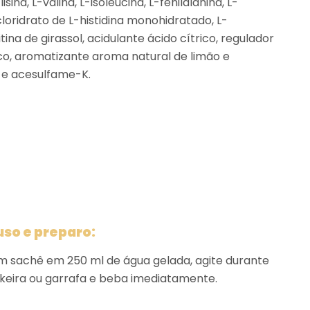
isina, L-valina, L-isoleucina, L-fenilalanina, L-
cloridrato de L-histidina monohidratado, L-
itina de girassol, acidulante ácido cítrico, regulador
ico, aromatizante aroma natural de limão e
 e acesulfame-K.
so e preparo:
m sachê em 250 ml de água gelada, agite durante
eira ou garrafa e beba imediatamente.