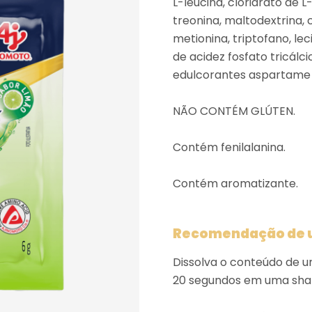
L-leucina, cloridrato de L-l
treonina, maltodextrina, 
metionina, triptofano, lec
de acidez fosfato tricálc
edulcorantes aspartame
NÃO CONTÉM GLÚTEN.
Contém fenilalanina.
Contém aromatizante.
Recomendação de u
Dissolva o conteúdo de u
20 segundos em uma shak