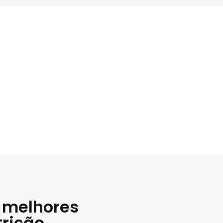
 melhores
trição