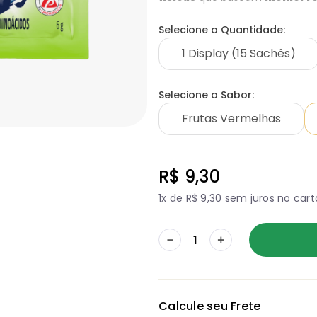
Selecione
a
Quantidade
:
1 Display (15 Sachês)
Selecione
o
Sabor
:
Frutas Vermelhas
R$
9
,
30
1
x de
R$
9
,
30
sem juros no cart
－
＋