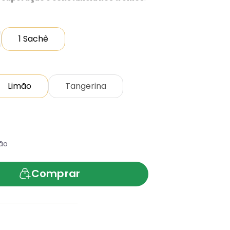
1 Sachê
Limão
Tangerina
ão
Comprar