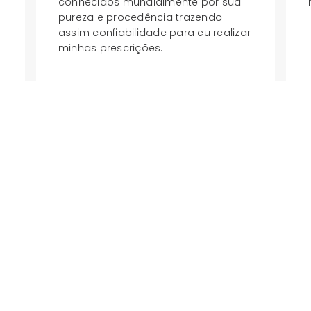
conhecidos mundialmente por sua
pureza e procedência trazendo
assim confiabilidade para eu realizar
minhas prescrições.
Caroline Yoshioka
Nutricionista Esportiva
Nossos Parceiros