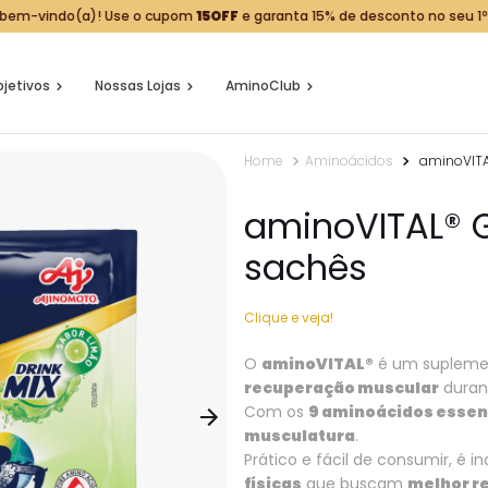
 bem-vindo(a)! Use o cupom
15OFF
e garanta 15% de desconto no seu 1º
jetivos
Nossas Lojas
AminoClub
Aminoácidos
aminoVITAL
aminoVITAL® G
sachês
Clique e veja!
O
aminoVITAL®
é um suplemen
recuperação muscular
durant
Com os
9 aminoácidos essen
musculatura
.
Prático e fácil de consumir, é i
físicas
que buscam
melhor r