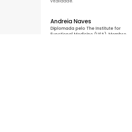
vitalidade.
Andreia Naves
Diplomada pelo The Institute for
Functional Medicine (USA), Membro
do Instituto Brasileiro de Nutrição
Funcional
Você, nutricionista ou atleta quer
fazer parte do time Ajinomoto -
Amino for life? Entre em contato
conosco.