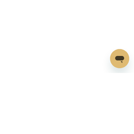
Recomendado pelos melhores
especialistas em nutrição
Os suplementos de
Ao atuar com a
aminoácidos com selo PURE
olímpicos e pa
AMINO ACID da Ajinomoto são
precisamos ter