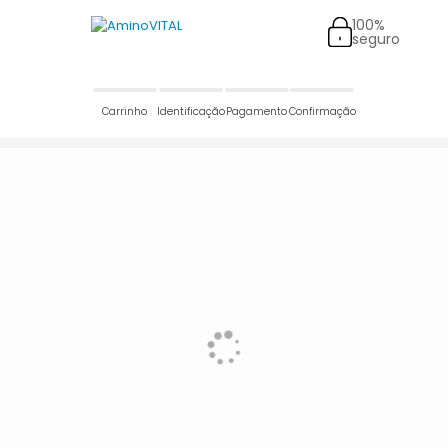
100%
seguro
Carrinho
Identificação
Pagamento
Confirmação
Dados pessoais
Entrega
Pagamento
Aguardando o preenchimento dos dados
Resumo do pedido
Voltar para o carrinho