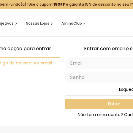
 bem-vindo(a)! Use o cupom
15OFF
e garanta 15% de desconto no seu 1º
jetivos
Nossas Lojas
AminoClub
ma opção para entrar
Entrar com email e 
digo de acesso por email
Esque
Entrar
Não tem uma conta? Cad