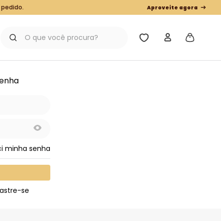
 pedido.
Aproveite agora
O que você procura?
senha
ci minha senha
astre-se