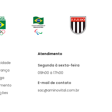
Atendimento
acidade
Segunda à sexta-feira
urança
09h00 à 17h00
ega
E-mail de contato
amento
sac@aminovital.com.br
uções