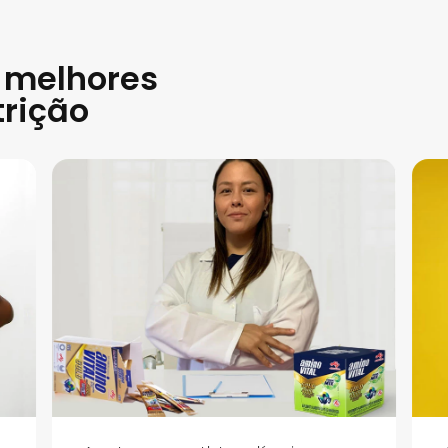
 melhores
trição