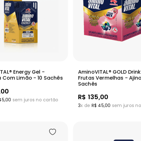
Adicionar
Adic
ais
Ver mais
TAL® Energy Gel -
AminoVITAL® GOLD Drink
a Com Limão - 10 Sachês
Frutas Vermelhas - Ajin
Sachês
,
00
R$
135
,
00
45
,
00
sem juros no cartão
3
x de
R$
45
,
00
sem juros no