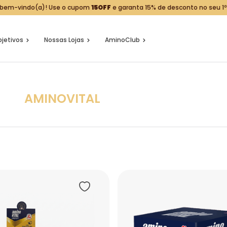
 bem-vindo(a)! Use o cupom
15OFF
e garanta 15% de desconto no seu 1º
jetivos
Nossas Lojas
AminoClub
AMINOVITAL