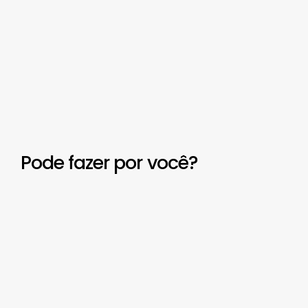
Pode fazer por você?
Ganho
De
Massa
Veja
mais