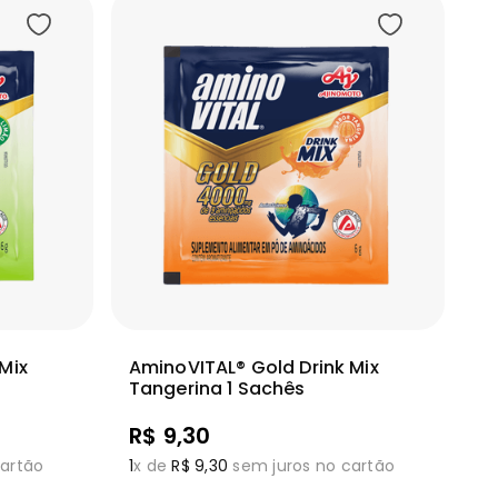
ionar
Adicionar
Ver mais
Mix
AminoVITAL® Gold Drink Mix
Tangerina 1 Sachês
R$
9
,
30
artão
1
x de
R$
9
,
30
sem juros no cartão