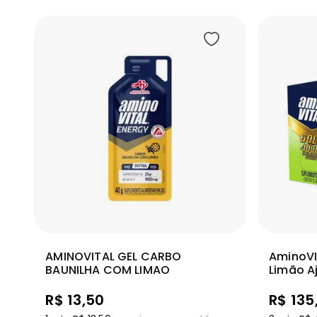
Adicionar
Ver mais
Ver m
AMINOVITAL GEL CARBO
AminoVI
BAUNILHA COM LIMAO
Limão A
R$
13
,
50
R$
135