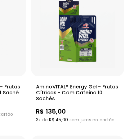
ionar
Adicionar
Ver mais
- Frutas
AminoVITAL® Energy Gel - Frutas
1 Sachê
Cítricas - Com Cafeína 10
Sachês
R$
135
,
00
cartão
3
x de
R$
45
,
00
sem juros no cartão