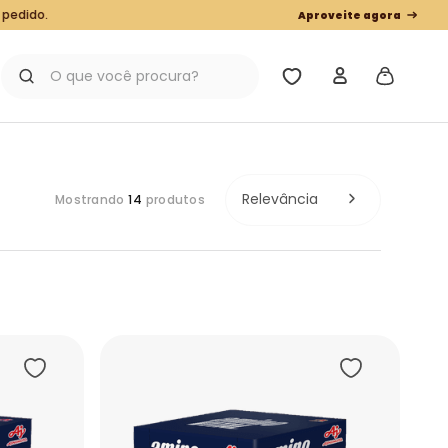
 pedido.
Aproveite agora
O que você procura?
Relevância
14