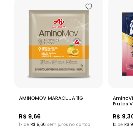
Adicionar
Ver mais
Ver m
AMINOMOV MARACUJA 11G
AminoVI
Frutas 
R$
9
,
66
R$
9
,
3
1
x de
R$
9
,
66
sem juros no cartão
1
x de
R$