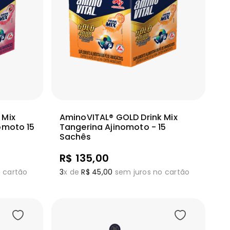
ionar
Adicionar
Ver mais
 Mix
AminoVITAL® GOLD Drink Mix
omoto 15
Tangerina Ajinomoto - 15
Sachês
R$
135
,
00
 cartão
3
x de
R$
45
,
00
sem juros no cartão