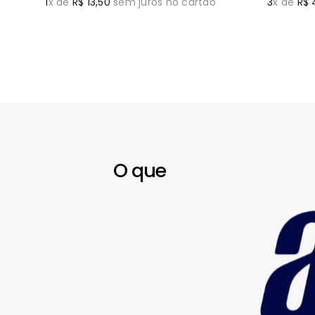
1
x de
R$
13
,
50
sem juros no cartão
3
x de
R$
O que