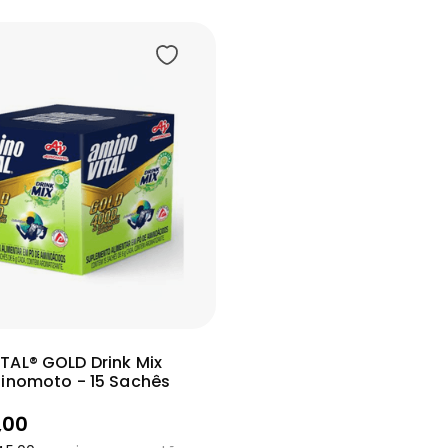
Adicionar
ais
TAL® GOLD Drink Mix
jinomoto - 15 Sachês
,
00