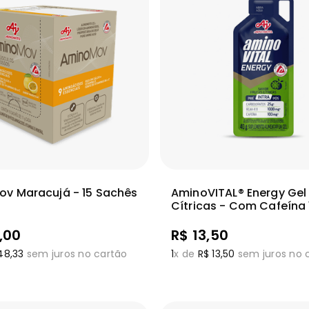
Adicionar
Adic
ais
Ver mais
v Maracujá - 15 Sachês
AminoVITAL® Energy Gel 
Cítricas - Com Cafeína 
,
00
R$
13
,
50
48
,
33
sem juros no cartão
1
x de
R$
13
,
50
sem juros no 