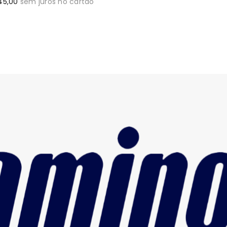
45
,
00
sem juros no cartão