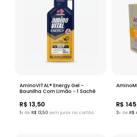
Adicionar
Ver mais
Ver m
AminoVITAL® Energy Gel -
AminoMo
Baunilha Com Limão - 1 Sachê
R$
13
,
50
R$
145
1
x de
R$
13
,
50
sem juros no cartão
3
x de
R$