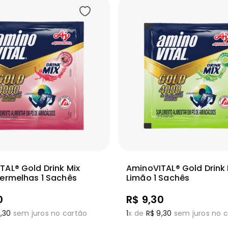
Adicionar
Adic
ais
Ver mais
TAL® Gold Drink Mix
AminoVITAL® Gold Drink 
Vermelhas 1 Sachês
Limão 1 Sachês
0
R$
9
,
30
9
,
30
sem juros no cartão
1
x de
R$
9
,
30
sem juros no c