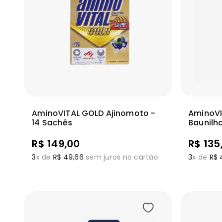
Adicionar
Ver mais
Ver m
AminoVITAL GOLD Ajinomoto -
AminoVI
14 Sachês
Baunilh
R$
149
,
00
R$
135
3
x de
R$
49
,
66
sem juros no cartão
3
x de
R$